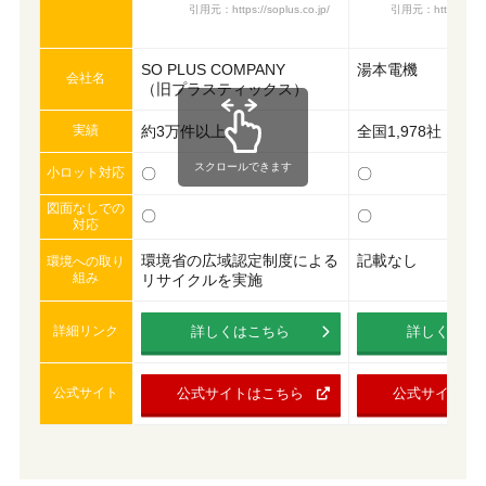
引用元：https://www.
引用元：https://soplus.co.jp/
SO PLUS COMPANY
湯本電機
会社名
（旧プラスティックス）
実績
約3万件以上
全国1,978社
スクロールできます
小ロット対応
〇
〇
図面なしでの
〇
〇
対応
環境省の広域認定制度による
記載なし
環境への取り
組み
リサイクルを実施
詳細リンク
詳しくはこちら
詳しくはこ
公式サイト
公式サイトはこちら
公式サイトは