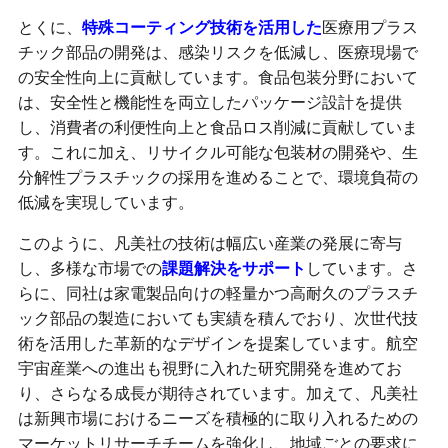
とくに、
特殊コーティング技術を活用した
医療用プラス
チック部品の開発は、感染リスクを低減し、医療現場で
の安全性向上に貢献しています。食品包装分野において
は、安全性と機能性を両立したパッケージ設計を提供
し、消費者の利便性向上と食品ロス削減に貢献していま
す。これに加え、リサイクル可能な包装材の開発や、生
分解性プラスチックの採用を進めることで、環境負荷の
低減を実現しています。
このように、凡美社の技術は幅広い産業の発展に寄与
し、多様な市場での
課題解決をサポート
しています。さ
らに、同社は家電製品向けの軽量かつ高耐久のプラスチ
ック部品の製造においても実績を積んでおり、次世代技
術を活用した革新的なデザインを提案しています。航空
宇宙産業への進出も視野に入れた研究開発を進めてお
り、さらなる成長が期待されています。加えて、凡美社
は新興市場におけるニーズを積極的に取り入れるための
マーケットリサーチチームを強化し、地域ごとの要求に