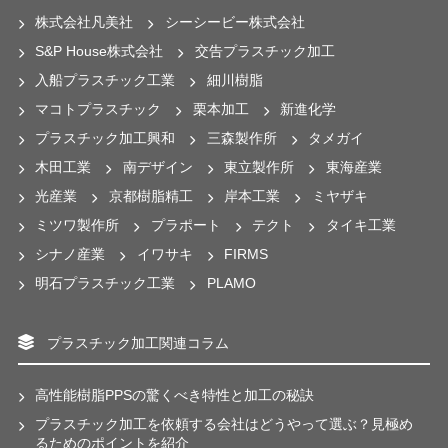
株式会社凡美社
シーシービー株式会社
S&P House株式会社
交告プラスチック加工
入船プラスチック工業
細川樹脂
マコトプラスチック
栗本加工
新進化学
プラスチック加工興和
三森製作所
タメガイ
木田工業
南デザイン
東立製作所
東海産業
光産業
京都樹脂精工
岸本工業
ミヤザキ
ミツワ製作所
プラポート
テクト
タイキ工業
シナノ産業
イワサキ
FIRMS
明石プラスチック工業
PLAMO
プラスチック加工関連コラム
高性能樹脂PPSの驚くべき特性と加工の秘訣
プラスチック加工を依頼する会社はどうやって選ぶ？見極め
るためのポイントを紹介