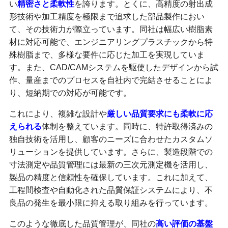
い
精密さと柔軟性
を誇ります。とくに、高精度の射出成
形技術や加工精度を極限まで追求した部品製作におい
て、その技術力が際立っています。同社は幅広い樹脂素
材に対応可能で、エンジニアリングプラスチックから特
殊樹脂まで、多様な要件に応じた加工を実現していま
す。また、CAD/CAMシステムを駆使したデザインから試
作、量産までのプロセスを自社内で完結させることによ
り、短納期での対応が可能です。
これにより、複雑な設計や
厳しい品質要求にも柔軟に応
えられる
体制を整えています。同時に、特許取得済みの
独自技術を活用し、顧客のニーズに合わせたカスタムソ
リューションを提供しています。さらに、製造段階での
寸法測定や品質管理には最新の三次元測定機を活用し、
製品の精度と信頼性を確保しています。これに加えて、
工程間検査や自動化された品質保証システムにより、不
良品の発生を最小限に抑える取り組みを行っています。
このような徹底した品質管理が、同社の
高い評価の基盤