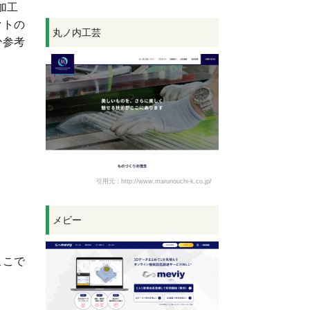
加工
クトの
丸ノ内工芸
ひ参考
引用元：http://www.marunouchi-k.co.jp/
メビー
ここで