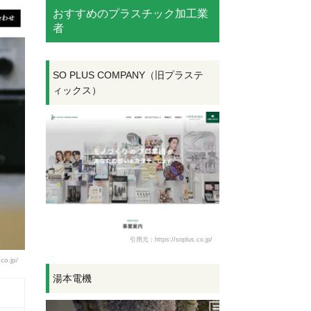
おすすめのプラスチック加工業
者
SO PLUS COMPANY（旧プラステ
ィックス）
引用元：https://soplus.co.jp/
co.jp/
湯本電機