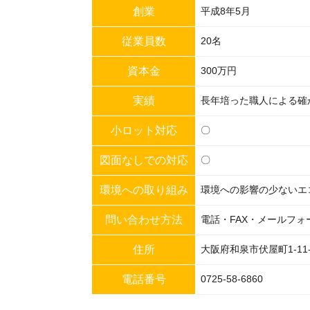
創業
平成8年5月
従業員数
20名
資本金
300万円
実績
長年培った職人による確
小ロット対応
〇
図面なしでの対応
〇
環境への取り組み
環境への影響の少ないエ
問い合わせ方法
電話・FAX・メールフォ
住所
大阪府和泉市伏屋町1-11-
電話番号
0725-58-6860