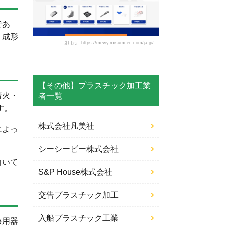
であ
、成形
引用元：https://meviy.misumi-ec.com/ja-jp/
【その他】プラスチック加工業
着火・
者一覧
す。
株式会社凡美社
によっ
シーシービー株式会社
向いて
S&P House株式会社
交告プラスチック加工
入船プラスチック工業
療用器