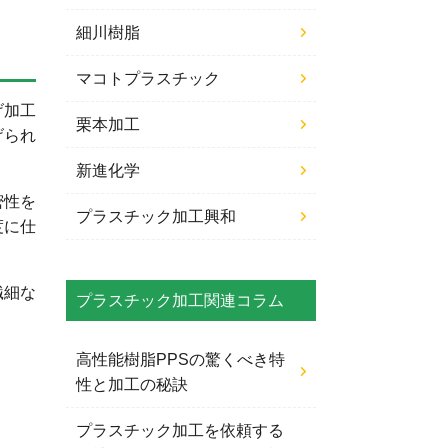
細川樹脂
マコトプラスチック
げ加工
栗本加工
げられ
新進化学
密性を
プラスチック加工興和
度に仕
繊細な
プラスチック加工関連コラム
高性能樹脂PPSの驚くべき特
性と加工の秘訣
プラスチック加工を依頼する