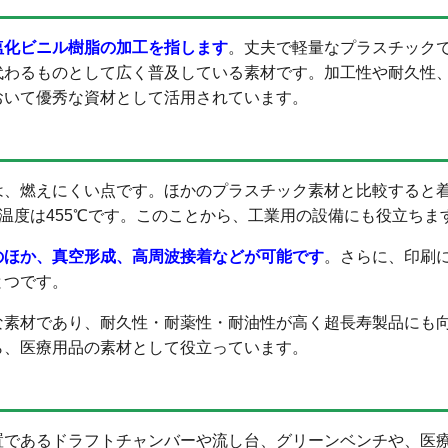
塩化ビニル樹脂の加工を指します
。丈夫で軽量なプラスチック
代わるものとして広く普及している素材です。加工性や耐久性
おいて優秀な資材として活用されています。
は、燃えにくい点です。ほかのプラスチック素材と比較すると
火温度は455℃です。このことから、工業用の設備にも役立ちま
のほか、真空形成、高周波接着などが可能です
。さらに、印刷
とつです。
な素材であり、耐久性・耐薬性・耐油性が高く超長寿製品にも
ら、医療用品の素材として役立っています。
置であるドラフトチャンバーや流し台、グリーンベンチや、医